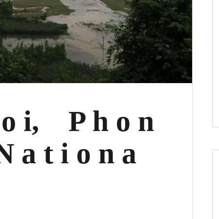
o i, P h o n
a t i o n a
k