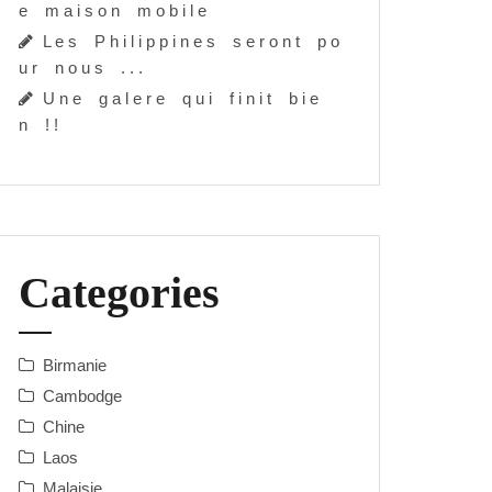
e m a i s o n m o b i l e
L e s P h i l i p p i n e s s e r o n t p o
u r n o u s . . .
U n e g a l e r e q u i f i n i t b i e
n ! !
Categories
Birmanie
Cambodge
Chine
Laos
Malaisie