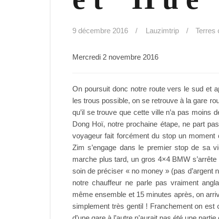
9 décembre 2016
Lauzimtrip
Terres
Mercredi 2 novembre 2016
On poursuit donc notre route vers le sud et 
les trous possible, on se retrouve à la gare ro
qu’il se trouve que cette ville n’a pas moins 
Dong Hoï, notre prochaine étape, ne part pas 
voyageur fait forcément du stop un moment 
Zim s’engage dans le premier stop de sa vi
marche plus tard, un gros 4×4 BMW s’arrête 
soin de préciser « no money » (pas d’argent nd
notre chauffeur ne parle pas vraiment angla
même ensemble et 15 minutes après, on arrive
simplement très gentil ! Franchement on est 
d’une gare à l’autre n’aurait pas été une partie d