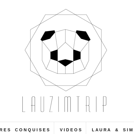
 R E S C O N Q U I S E S
V I D E O S
L A U R A & S I M