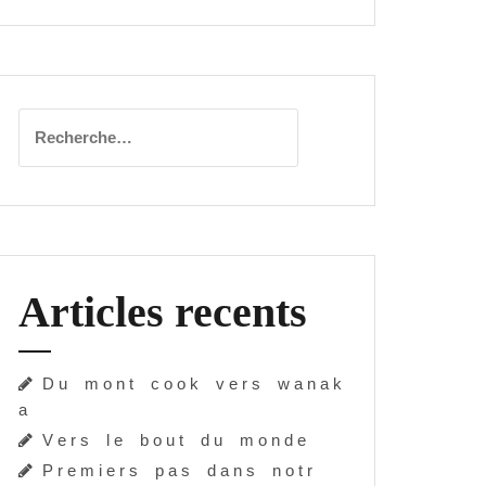
Rechercher :
Articles recents
D u m o n t c o o k v e r s w a n a k
a
V e r s l e b o u t d u m o n d e
P r e m i e r s p a s d a n s n o t r