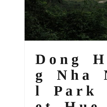
D o n g H 
g N h a N 
l P a r 
e t H u e