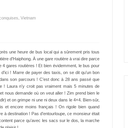
 conquises
,
Vietnam
après une heure de bus local qui a sûrement pris tous
utière d’Haiphong. À une gare routière à vrai dire parce
de 4 gares routières ! Et bien évidemment, le bus pour
d’ici ! Marre de payer des taxis, on se dit qu’un bon
dans son parcours ! C’est donc à 28 ans passé que
e ! Laura n’y croit pas vraiment mais 5 minutes de
et nous demande où on veut aller ! Zim prend bien le
lr) et on grimpe ni une ni deux dans le 4×4. Bien-sûr,
is et encore moins français ! On rigole bien quand
 à destination ! Pas d’entourloupe, ce monsieur était
content parce qu’avec les sacs sur le dos, la marche
e plaisir !