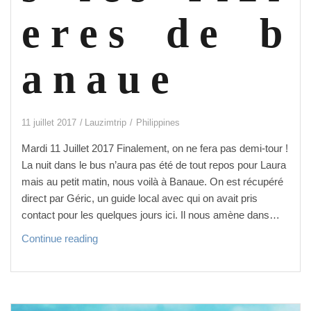
e r e s d e b
a n a u e
11 juillet 2017
Lauzimtrip
Philippines
Mardi 11 Juillet 2017 Finalement, on ne fera pas demi-tour !
La nuit dans le bus n’aura pas été de tout repos pour Laura
mais au petit matin, nous voilà à Banaue. On est récupéré
direct par Géric, un guide local avec qui on avait pris
contact pour les quelques jours ici. Il nous amène dans…
A t
Continue reading
r
a
v
e