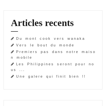
Articles recents
D u m o n t c o o k v e r s w a n a k a
V e r s l e b o u t d u m o n d e
P r e m i e r s p a s d a n s n o t r e m a i s o
n m o b i l e
L e s P h i l i p p i n e s s e r o n t p o u r n o
u s . . .
U n e g a l e r e q u i f i n i t b i e n ! !