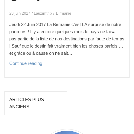
23 juin 2017
Lauzimtrip
Birmanie
Jeudi 22 Juin 2017 La Birmanie c’est LA surprise de notre
parcours ! Il y a encore quelques mois le pays ne faisait
pas partie de la liste de nos destinations par faute de temps
! Sauf que le destin fait vraiment bien les choses parfois …
et grâce ou à cause on ne sait…
L
Continue reading
a b
i
r
m
Navigation
a
ARTICLES PLUS
n
des
ANCIENS
i
articles
e .
.