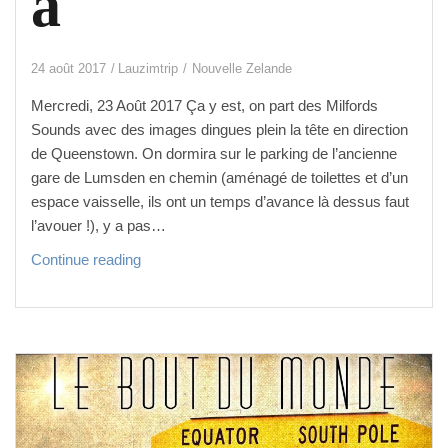
a
24 août 2017
Lauzimtrip
Nouvelle Zelande
Mercredi, 23 Août 2017 Ça y est, on part des Milfords
Sounds avec des images dingues plein la tête en direction
de Queenstown. On dormira sur le parking de l’ancienne
gare de Lumsden en chemin (aménagé de toilettes et d’un
espace vaisselle, ils ont un temps d’avance là dessus faut
l’avouer !), y a pas…
D
Continue reading
u m
o
n
t c
o
o
k v