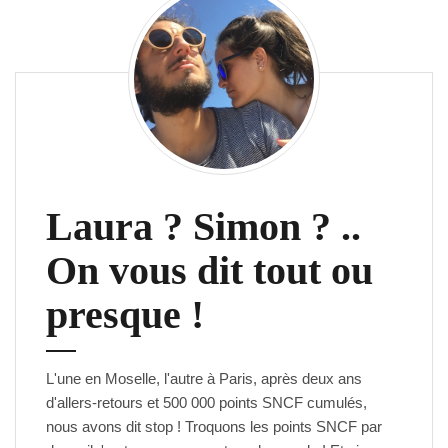
. c
a c
h
a
n
g
e l
a v
i
Laura ? Simon ? ..
e !
On vous dit tout ou
presque !
L'une en Moselle, l'autre à Paris, après deux ans
d'allers-retours et 500 000 points SNCF cumulés,
nous avons dit stop ! Troquons les points SNCF par