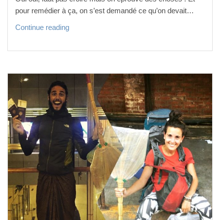
s !
pour remédier à ça, on s’est demandé ce qu’on devait…
P
Continue reading
e
t
i
t d
e
t
o
u
r p
a
r k
u
a
l
a l
u