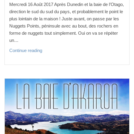
Mercredi 16 Août 2017 Après Dunedin et la baie de l’Otago,
direction le sud du sud du pays, et probablement le point le
plus lointain de la maison ! Juste avant, on passe par les
Nuggets Points, péninsule avec au bout, des rochers en
forme de nuggets tout simplement. Oui on va se répéter
un…
V
Continue reading
e
r
s l
e b
o
u
t d
u m
o
n
d