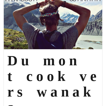
D u m o n
t c o o k v e
r s w a n a k