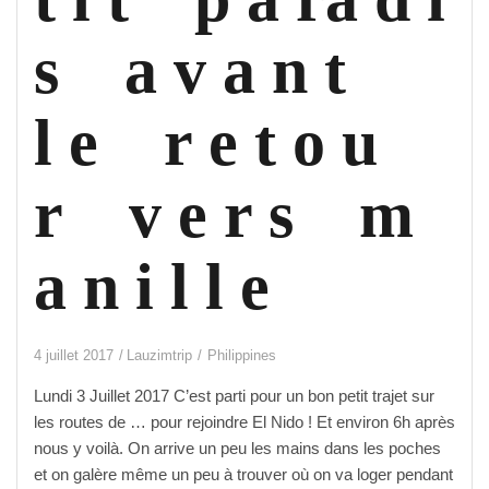
s a v a n t
l e r e t o u
r v e r s m
a n i l l e
4 juillet 2017
Lauzimtrip
Philippines
Lundi 3 Juillet 2017 C’est parti pour un bon petit trajet sur
les routes de … pour rejoindre El Nido ! Et environ 6h après
nous y voilà. On arrive un peu les mains dans les poches
et on galère même un peu à trouver où on va loger pendant