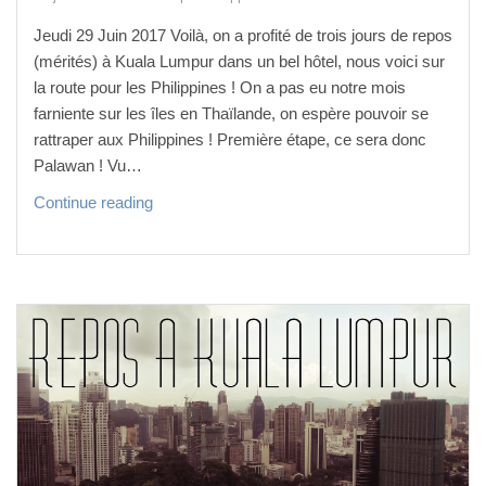
Jeudi 29 Juin 2017 Voilà, on a profité de trois jours de repos
(mérités) à Kuala Lumpur dans un bel hôtel, nous voici sur
la route pour les Philippines ! On a pas eu notre mois
farniente sur les îles en Thaïlande, on espère pouvoir se
rattraper aux Philippines ! Première étape, ce sera donc
Palawan ! Vu…
E
Continue reading
t h
o
p .
.
. 1 m
o
i
s s
u
r l