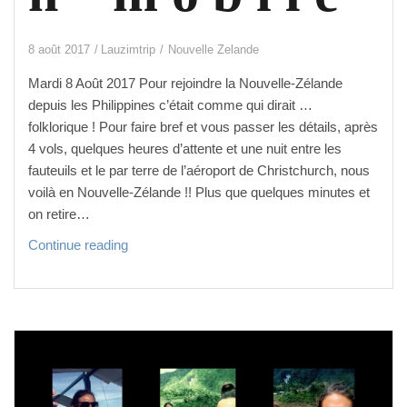
8 août 2017
Lauzimtrip
Nouvelle Zelande
Mardi 8 Août 2017 Pour rejoindre la Nouvelle-Zélande
depuis les Philippines c’était comme qui dirait …
folklorique ! Pour faire bref et vous passer les détails, après
4 vols, quelques heures d’attente et une nuit entre les
fauteuils et le par terre de l’aéroport de Christchurch, nous
voilà en Nouvelle-Zélande !! Plus que quelques minutes et
on retire…
P
Continue reading
r
e
m
i
e
r
s p