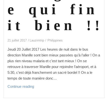
u
e q u i f i n
r n
o
u
i t b i e n ! !
s .
.
.
21 juillet 2017
Lauzimtrip
Philippines
Jeudi 20 Juillet 2017 Les heures de nuit dans le bus
direction Manille sont bien mieux passées qu’à l’aller ! On a
plus rien niveau malaria et c’est tant mieux ! On se
retrouve à traverser Manille pour rejoindre l’aéroport, et à
5:30, c’est déjà franchement un sacré bordel !! On a le
temps de toute manière donc…
U
Continue reading
n
e g
a