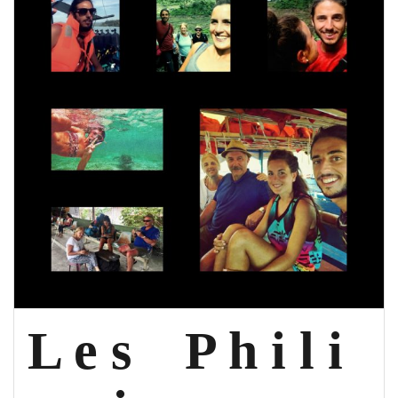
L e s P h i l i