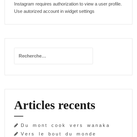
Instagram requires authorization to view a user profile.
Use autorized account in widget settings
Rechercher :
Articles recents
D u m o n t c o o k v e r s w a n a k a
V e r s l e b o u t d u m o n d e