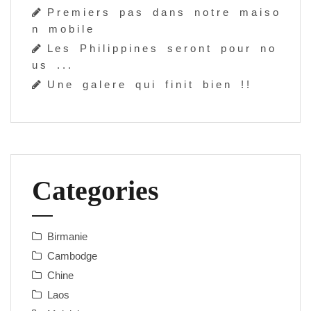
P r e m i e r s p a s d a n s n o t r e m a i s o
n m o b i l e
L e s P h i l i p p i n e s s e r o n t p o u r n o
u s . . .
U n e g a l e r e q u i f i n i t b i e n ! !
Categories
Birmanie
Cambodge
Chine
Laos