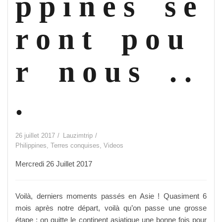
p p i n e s s e
r o n t p o u
r n o u s . .
.
26 juillet 2017
Lauzimtrip
Philippines
,
Terres conquises
,
Videos
Mercredi 26 Juillet 2017
Voilà, derniers moments passés en Asie ! Quasiment 6
mois après notre départ, voilà qu’on passe une grosse
étape : on quitte le continent asiatique une bonne fois pour