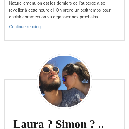
Naturellement, on est les derniers de l’auberge à se
réveiller à cette heure ci. On prend un petit temps pour
choisir comment on va organiser nos prochains…
N
Continue reading
o
s p
r
e
m
i
e
r
s p
a
s d
e b
a
Laura ? Simon ? ..
c