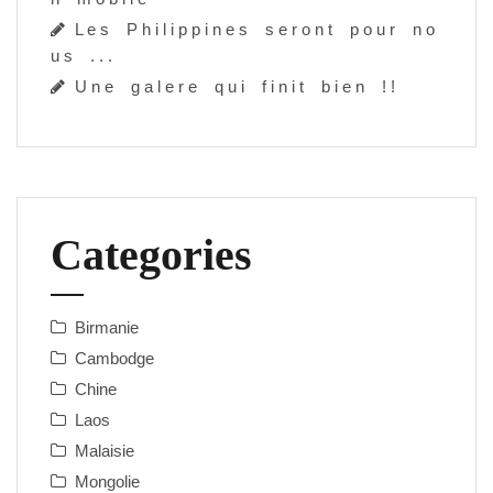
L e s P h i l i p p i n e s s e r o n t p o u r n o
u s . . .
U n e g a l e r e q u i f i n i t b i e n ! !
Categories
Birmanie
Cambodge
Chine
Laos
Malaisie
Mongolie