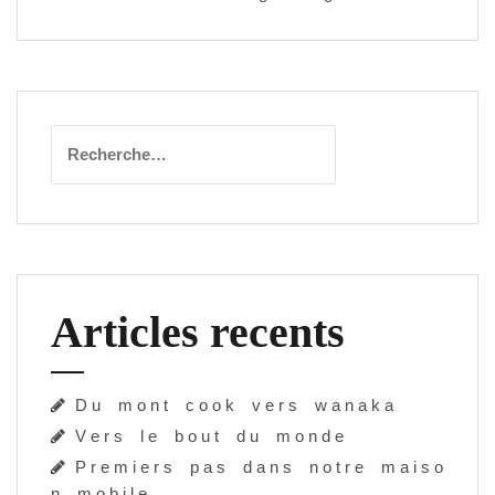
Rechercher :
Articles recents
D u m o n t c o o k v e r s w a n a k a
V e r s l e b o u t d u m o n d e
P r e m i e r s p a s d a n s n o t r e m a i s o
n m o b i l e