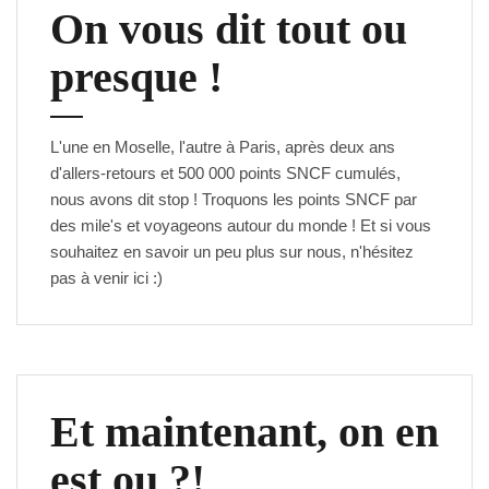
k
On vous dit tout ou
p
a
presque !
c
k
e
L'une en Moselle, l'autre à Paris, après deux ans
r
d'allers-retours et 500 000 points SNCF cumulés,
s
nous avons dit stop ! Troquons les points SNCF par
des mile's et voyageons autour du monde ! Et si vous
souhaitez en savoir un peu plus sur nous, n'hésitez
pas à venir
ici
:)
Et maintenant, on en
est ou ?!