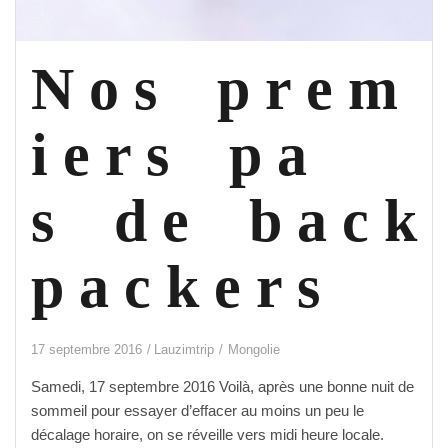
N o s p r e m
i e r s p a
s d e b a c k
p a c k e r s
17 septembre 2016
Lauzimtrip
Mongolie
Samedi, 17 septembre 2016 Voilà, après une bonne nuit de
sommeil pour essayer d’effacer au moins un peu le
décalage horaire, on se réveille vers midi heure locale.