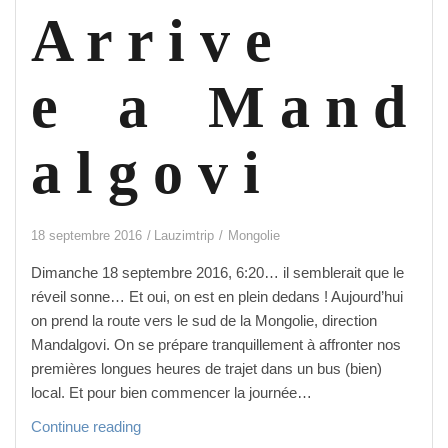
A r r i v e
e a M a n d
a l g o v i
18 septembre 2016
Lauzimtrip
Mongolie
Dimanche 18 septembre 2016, 6:20… il semblerait que le
réveil sonne… Et oui, on est en plein dedans ! Aujourd’hui
on prend la route vers le sud de la Mongolie, direction
Mandalgovi. On se prépare tranquillement à affronter nos
premières longues heures de trajet dans un bus (bien)
local. Et pour bien commencer la journée…
A
Continue reading