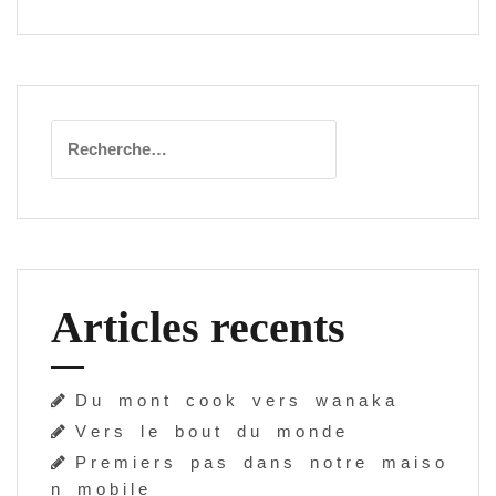
Rechercher :
Articles recents
D u m o n t c o o k v e r s w a n a k a
V e r s l e b o u t d u m o n d e
P r e m i e r s p a s d a n s n o t r e m a i s o
n m o b i l e