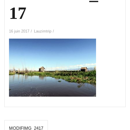
17
16 juin 2017
Lauzimtrip
Navigation
MODIFIMG_2417