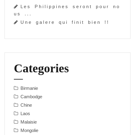
L e s P h i l i p p i n e s s e r o n t p o u r n o
u s . . .
U n e g a l e r e q u i f i n i t b i e n ! !
Categories
Birmanie
Cambodge
Chine
Laos
Malaisie
Mongolie