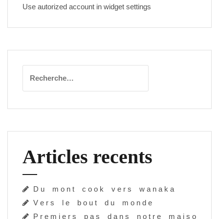
Use autorized account in widget settings
Rechercher :
Articles recents
D u m o n t c o o k v e r s w a n a k a
V e r s l e b o u t d u m o n d e
P r e m i e r s p a s d a n s n o t r e m a i s o