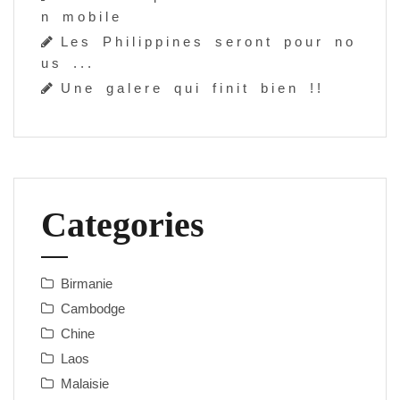
n m o b i l e
L e s P h i l i p p i n e s s e r o n t p o u r n o
u s . . .
U n e g a l e r e q u i f i n i t b i e n ! !
Categories
Birmanie
Cambodge
Chine
Laos
Malaisie